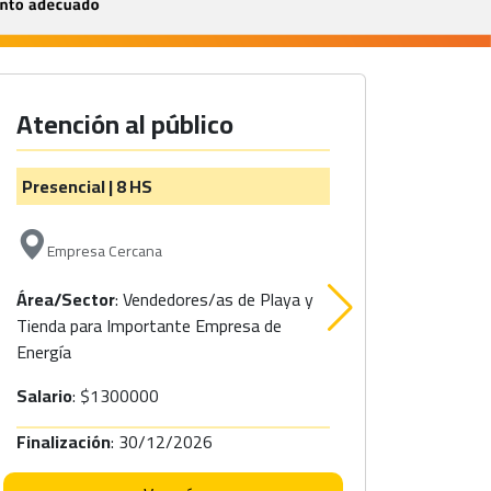
Atención al público
Otra
Presencial | 8 HS
Presen
Empresa Cercana
Emp
Área/Sector
: Vendedores/as de Playa y
Área/S
Tienda para Importante Empresa de
Energía
Salario
Salario
: $1300000
Finaliz
Finalización
: 30/12/2026